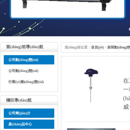
當(dāng)前導(dǎo)航
當(dāng)前位置：
首頁(yè)
>
新聞動(dòng)態(
公司動(dòng)態(tài)
熱
公司動(dòng)態(tài)
在
行業(yè)動(dòng)態(tài)
一
(
欄目導(dǎo)航
威卡
公司簡(jiǎn)介
產(chǎn)品中心