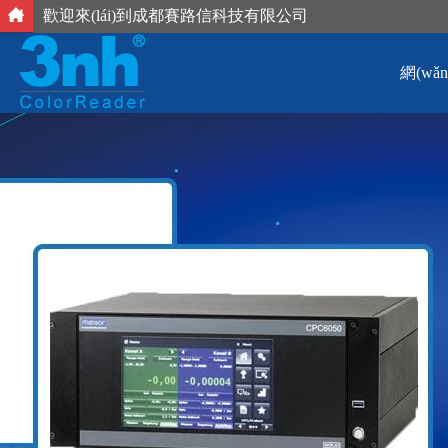
歡迎來(lái)到成都賽路信科技有限公司
網(wǎn